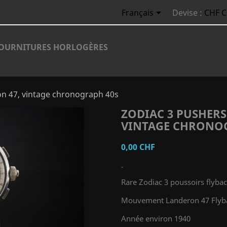

Français
Devise :
CHF 
OURNITURES HORLOGÈRES
on 47, vintage chronograph 40s
ZODIAC 3 PUSHERS
VINTAGE CHRONO
0,00 CHF
-
Rare Zodiac 3 poussoirs flyba
Mouvement Landeron 47 Flyb
Année environ 1940