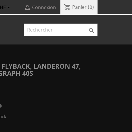
shopping_cart


Panier
(0)
CHF
Connexion

 FLYBACK, LANDERON 47,
GRAPH 40S
ck
ack