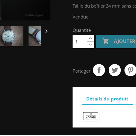
Taille du boîtier 34 mm sans 
Vendue
Quantité


AJOUTER
Partager
Détails du produit