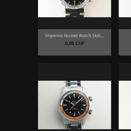
Aperçu rapide

Imperios Nicolet Watch Skin...
Prix
0,00 CHF