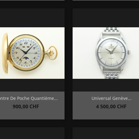
Aperçu rapide
Aperçu rapide


ntre De Poche Quantième...
Universal Genève...
Prix
Prix
900,00 CHF
4 500,00 CHF