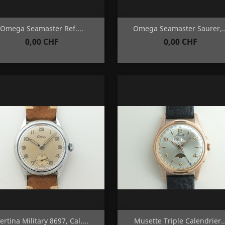
Aperçu rapide
Aperçu rapide


Omega Seamaster Ref....
Omega Seamaster Saurer,..
Prix
Prix
0,00 CHF
0,00 CHF
Aperçu rapide
Aperçu rapide


ertina Military 8697, Cal....
Musette Triple Calendrier..