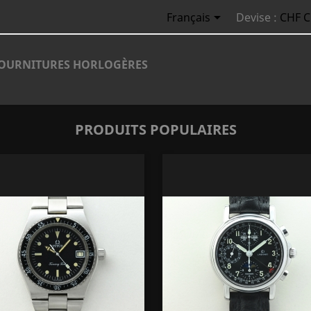

Français
Devise :
CHF 
OURNITURES HORLOGÈRES
PRODUITS POPULAIRES