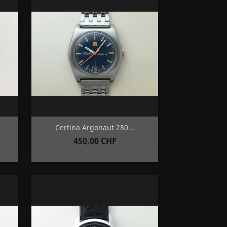
Aperçu rapide

Certina Argonaut 280...
Prix
450,00 CHF