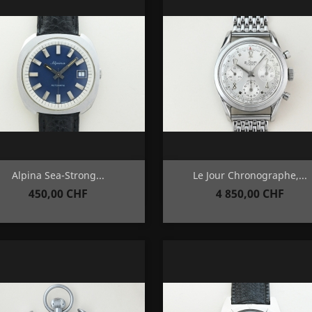
Aperçu rapide
Aperçu rapide


Alpina Sea-Strong...
Le Jour Chronographe,...
Prix
Prix
450,00 CHF
4 850,00 CHF