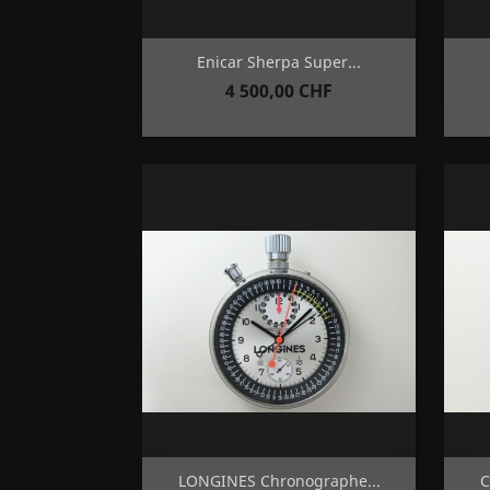
Aperçu rapide

Enicar Sherpa Super...
Prix
4 500,00 CHF
Aperçu rapide

LONGINES Chronographe...
C