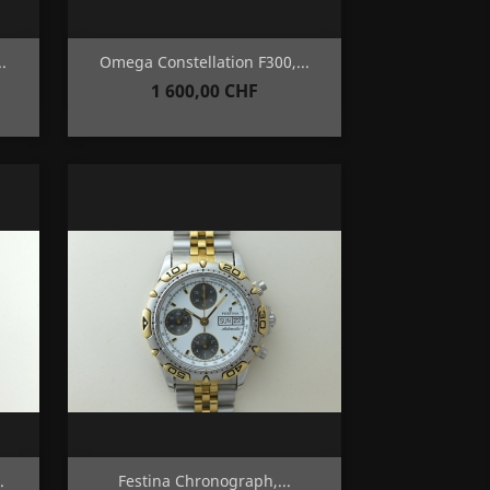
Aperçu rapide

.
Omega Constellation F300,...
Prix
1 600,00 CHF
Aperçu rapide

.
Festina Chronograph,...