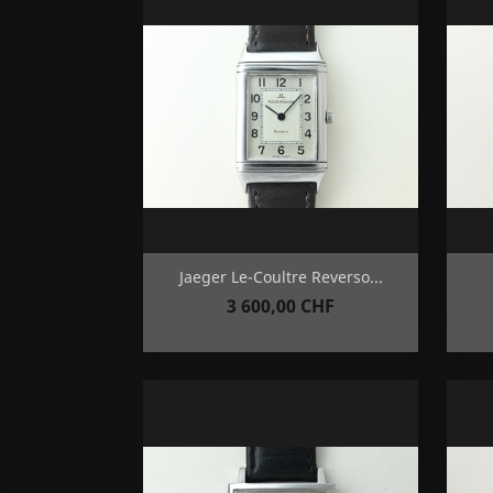
Aperçu rapide

Jaeger Le-Coultre Reverso...
Prix
3 600,00 CHF