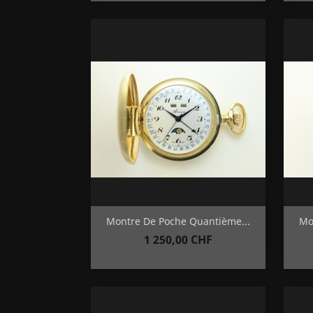
Aperçu rapide

Montre De Poche Quantième...
Mo
Prix
1 250,00 CHF