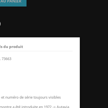
 AU PANIER
ls du produit
. 73663
e et numéro de série toujours visibles
ontre a été introduite en 1972 -> Autavia