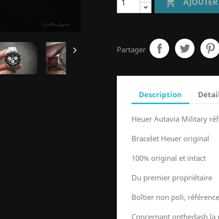

AJOUTER

Partager
Description
Détai
Heuer Autavia Military réf
Bracelet Heuer original
100% original et intact
Du premier propriétaire
Boîtier non poli, référenc
Concernant onthedash la m