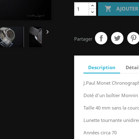

AJOUTER

Partager
Description
Détai
J.Paul Monet Chronograph
Doté d'un boîtier Monnin
Taille 40 mm sans la cou
Lunette tournante unidire
Années circa 70