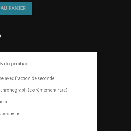
 AU PANIER
ls du produit
e avec fraction de seconde
 chronograph (extrêmement rare)
ronne
ctionnelle