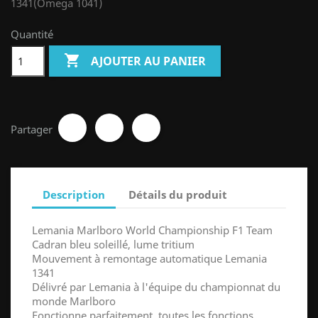
1341(Omega 1041)
Quantité

AJOUTER AU PANIER
Partager
Description
Détails du produit
Lemania Marlboro World Championship F1 Team
Cadran bleu soleillé, lume tritium
Mouvement à remontage automatique Lemania
1341
Délivré par Lemania à l'équipe du championnat du
monde Marlboro
Fonctionne parfaitement, toutes les fonctions