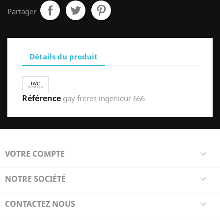
Partager
Détails du produit
Référence
gay freres ingenieur 666
VOTRE COMPTE

NOTRE SOCIÉTÉ

CONTACTEZ NOUS
