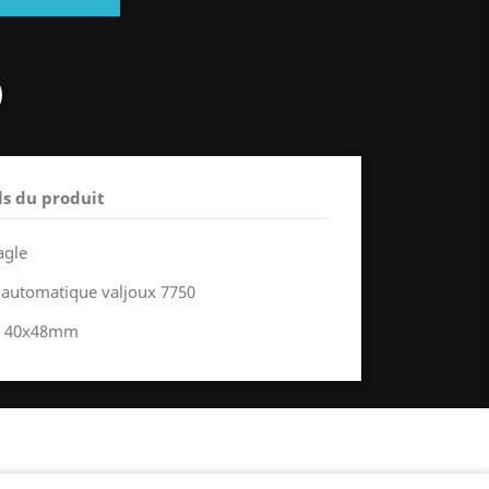
ls du produit
agle
utomatique valjoux 7750
ne 40x48mm