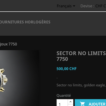

Français
Devise :
CHF 
OURNITURES HORLOGÈRES
ljoux 7750
SECTOR NO LIMITS
7750
500,00 CHF
-
Sector no limits, golden eagle
Quantité

AJOUTER