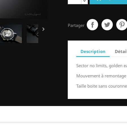
Partager

Description
Détai
Sector no limits, golden e
Mouvement à remontage a
Taille boite sans couron