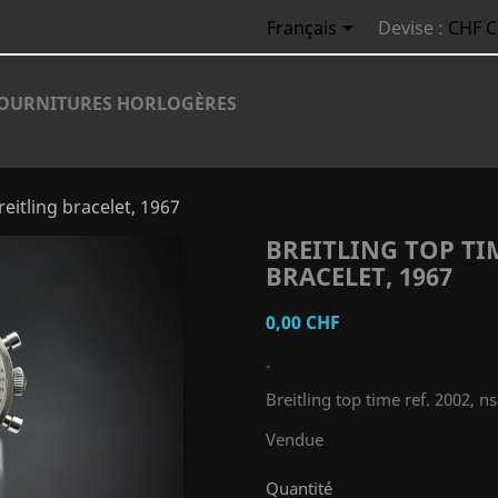

Français
Devise :
CHF 
OURNITURES HORLOGÈRES
reitling bracelet, 1967
BREITLING TOP TIM
BRACELET, 1967
0,00 CHF
-
Breitling top time ref. 2002, ns
Vendue
Quantité