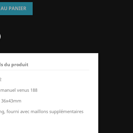
 AU PANIER
ls du produit
2
manuel venus 188
ne 36x43mm
ing, fourni avec maillons supplémentaires