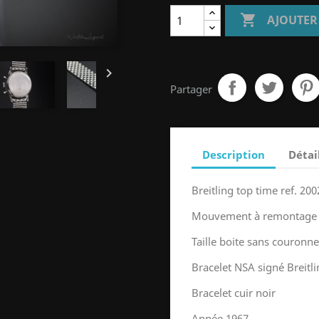

AJOUTER

Partager
Description
Détai
Breitling top time ref. 200
Mouvement à remontage 
Taille boite sans couron
Bracelet NSA signé Breitl
Bracelet cuir noir
Année 1967