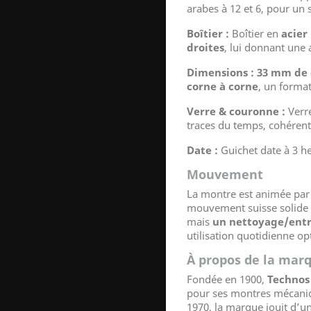
arabes à 12 et 6, pour un 
Boîtier :
Boîtier en
acier
droites
, lui donnant une a
Dimensions :
33 mm de 
corne à corne
, un forma
Verre & couronne :
Verre
traces du temps, cohérent
Date :
Guichet date à 3 h
Mouvement
La montre est animée par
mouvement suisse solide
mais
un nettoyage/ent
utilisation quotidienne o
À propos de la mar
Fondée en 1900,
Technos
pour ses montres mécaniqu
1970, la marque jouit d’un