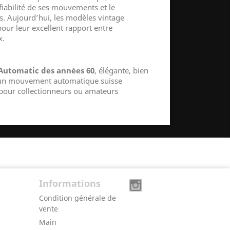
iabilité de ses mouvements et le
s. Aujourd’hui, les modèles vintage
our leur excellent rapport entre
x.
Automatic des années 60
, élégante, bien
 un mouvement automatique suisse
 pour collectionneurs ou amateurs
Informations
Condition générale de
vente
Main