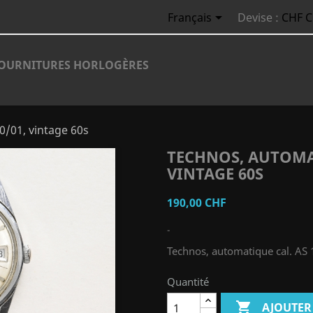

Français
Devise :
CHF 
OURNITURES HORLOGÈRES
0/01, vintage 60s
TECHNOS, AUTOMAT
VINTAGE 60S
190,00 CHF
-
Technos, automatique cal. AS 
Quantité

AJOUTER