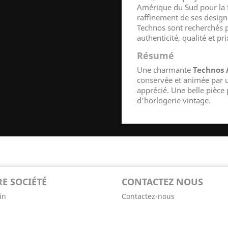
Amérique du Sud pour la f
raffinement de ses design
Technos sont recherchés p
authenticité, qualité et pri
Résumé
Une charmante
Technos 
conservée et animée par
apprécié. Une belle pièce
d’horlogerie vintage.
E SOCIÉTÉ
CONTACTEZ NOUS
in
Contactez-nous