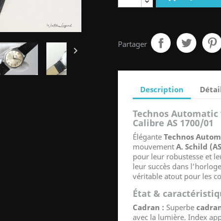
Partager

Description
Détai
Technos Automatic 
Calibre AS 1700/01
Élégante
Technos Autom
mouvement
A. Schild (A
pour leur robustesse et leu
leur succès dans l’horloge
véritable atout pour les c
État & caractéristi
Cadran :
Superbe
cadran
avec la lumière. Index appl