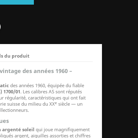
ls du produit
vintage des années 1960 –
atic
des années 1960, équipée du fiable
S) 1700/01
. Les calibres AS sont réputés
r régularité, caractéristiques qui ont fait
rie suisse du milieu du XXᵉ siècle — un
ollectionneurs.
ques
 argenté soleil
qui joue magnifiquement
iqués argent, aiguilles assorties et chiffres