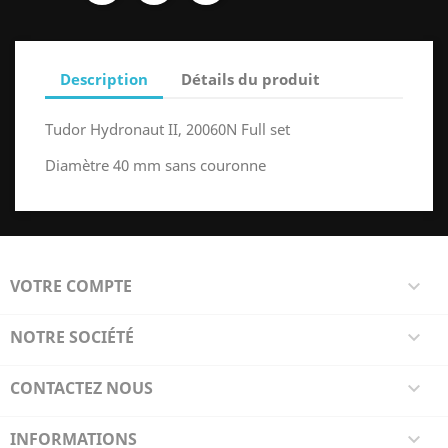
Description
Détails du produit
Tudor Hydronaut II, 20060N Full set
Diamètre 40 mm sans couronne
VOTRE COMPTE

NOTRE SOCIÉTÉ

CONTACTEZ NOUS

INFORMATIONS
