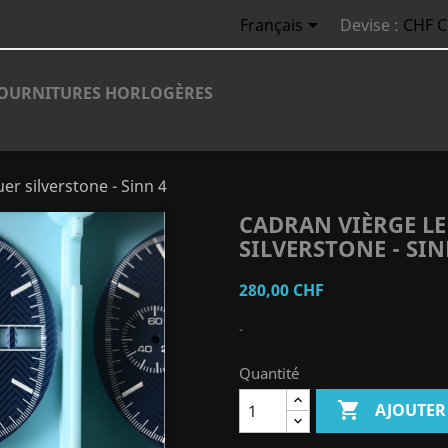

Français
Devise :
CHF 
OURNITURES HORLOGÈRES
r silverstone - Sinn 4
CADRAN VIÈRGE LE
SILVERSTONE - SIN
280,00 CHF
-
Quantité

AJOUTER