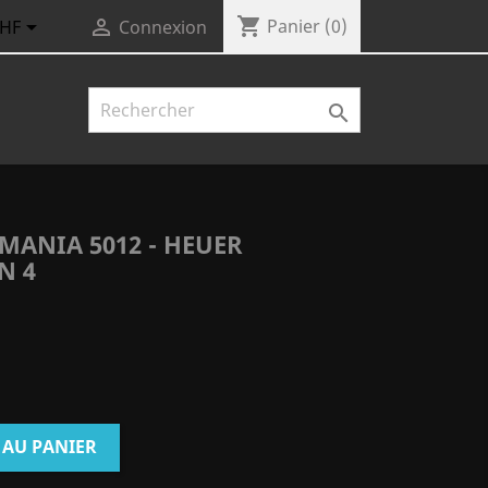
shopping_cart


Panier
(0)
CHF
Connexion

MANIA 5012 - HEUER
N 4
 AU PANIER