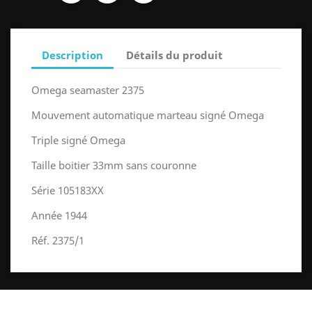
Description
Détails du produit
Omega seamaster 2375
Mouvement automatique marteau signé Omega
Triple signé Omega
Taille boitier 33mm sans couronne
Série 105183XX
Année 1944
Réf. 2375/1