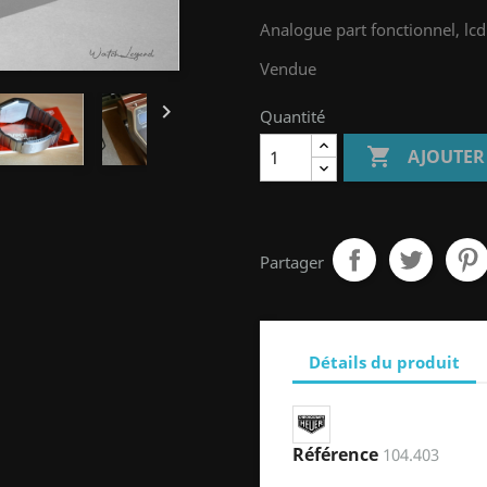
Analogue part fonctionnel, lc
Vendue

Quantité

AJOUTER
Partager
Détails du produit
Référence
104.403