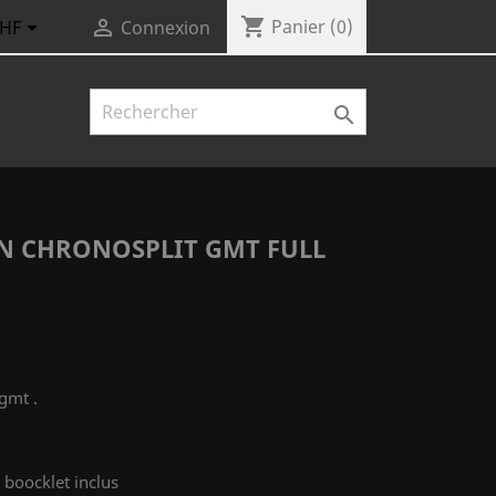
shopping_cart


Panier
(0)
CHF
Connexion

N CHRONOSPLIT GMT FULL
gmt .
+ boocklet inclus