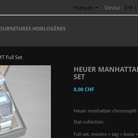

Français
Devise :
CHF 
OURNITURES HORLOGÈRES
 Full Set
HEUER MANHATTA
SET
0,00 CHF
-
Heuer manhattan chronosplit 
Etat collection.
Full set, montre + tag + boite 