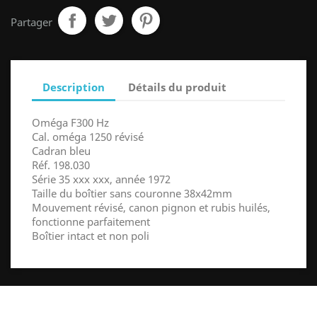
Partager
Description
Détails du produit
Oméga F300 Hz
Cal. oméga 1250 révisé
Cadran bleu
Réf. 198.030
Série 35 xxx xxx, année 1972
Taille du boîtier sans couronne 38x42mm
Mouvement révisé, canon pignon et rubis huilés,
fonctionne parfaitement
Boîtier intact et non poli