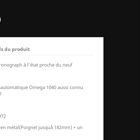
ls du produit
onograph à l'état proche du neuf
automatique Omega 1040 aussi connu
0
972
 en métal(Poignet jusqu`à 182mm) + un