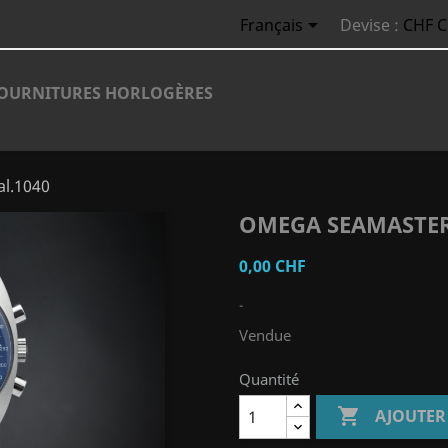

Français
Devise :
CHF 
OURNITURES HORLOGÈRES
al.1040
OMEGA SEAMASTER J
0,00 CHF
-
Vendue
Quantité

AJOUTER