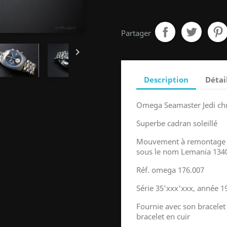
Partager

Description
Détai
Omega Seamaster Jedi chr
Superbe cadran soleillé
Mouvement à remontage 
sous le nom Lemania 134
Réf. omega 176.007
Série 35'xxx'xxx, année 1
Fournie avec son bracelet
bracelet en cuir