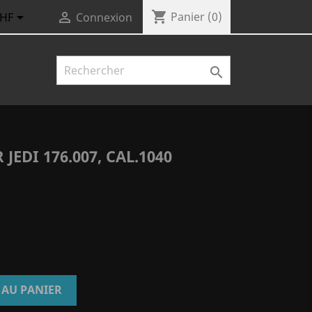
shopping_cart


Panier
(0)
CHF
Connexion

EDI 176.007, CAL.1040
 AU PANIER