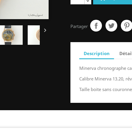
Partager

Description
Détai
Minerva chronographe cal
Calibre Minerva 13.20, rév
Taille boite sans couron