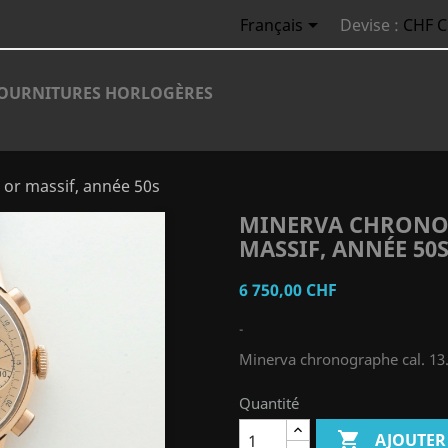

Français
Devise :
CHF 
OURNITURES HORLOGÈRES
 or massif, année 50s
MINERVA CHRONOGR
MASSIF, ANNÉE 50
6 750,00 CHF
-
Minerva chronographe cal. 13.
Quantité

AJOUTER