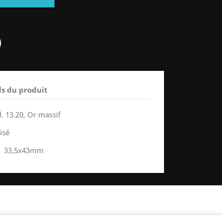
ls du produit
. 13.20, Or massif
isé
ne 33,5x43mm