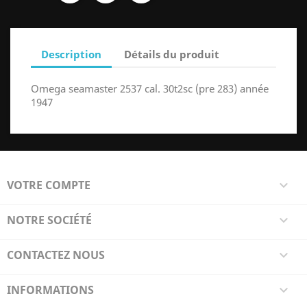
Description
Détails du produit
Omega seamaster 2537 cal. 30t2sc (pre 283) année
1947
VOTRE COMPTE

NOTRE SOCIÉTÉ

CONTACTEZ NOUS

INFORMATIONS
